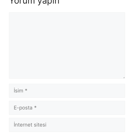
Yorum yapın
Yorum
İsim
E-
posta
İnternet
sitesi