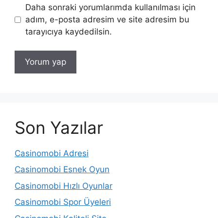
Daha sonraki yorumlarımda kullanılması için
adım, e-posta adresim ve site adresim bu
tarayıcıya kaydedilsin.
Son Yazılar
Casinomobi Adresi
Casinomobi Esnek Oyun
Casinomobi Hızlı Oyunlar
Casinomobi Spor Üyeleri