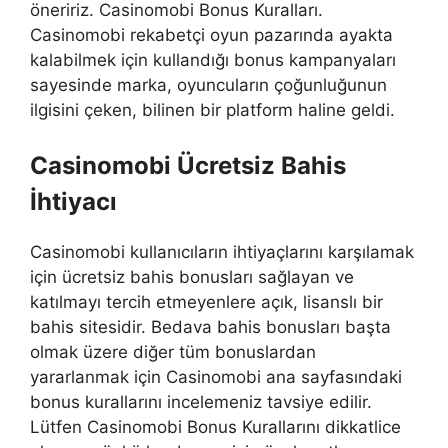
öneririz. Casinomobi Bonus Kuralları.
Casinomobi rekabetçi oyun pazarında ayakta
kalabilmek için kullandığı bonus kampanyaları
sayesinde marka, oyuncuların çoğunluğunun
ilgisini çeken, bilinen bir platform haline geldi.
Casinomobi Ücretsiz Bahis
İhtiyacı
Casinomobi kullanıcıların ihtiyaçlarını karşılamak
için ücretsiz bahis bonusları sağlayan ve
katılmayı tercih etmeyenlere açık, lisanslı bir
bahis sitesidir. Bedava bahis bonusları başta
olmak üzere diğer tüm bonuslardan
yararlanmak için Casinomobi ana sayfasındaki
bonus kurallarını incelemeniz tavsiye edilir.
Lütfen Casinomobi Bonus Kurallarını dikkatlice