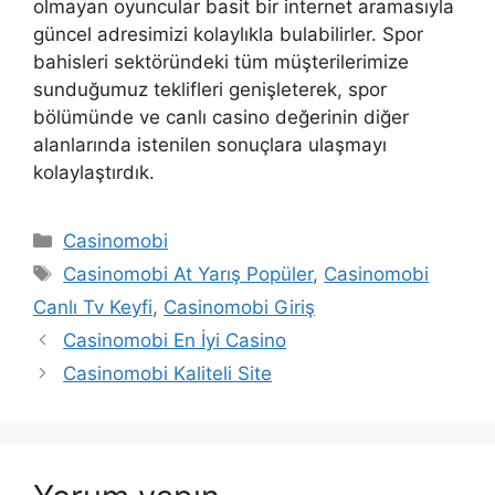
olmayan oyuncular basit bir internet aramasıyla
güncel adresimizi kolaylıkla bulabilirler. Spor
bahisleri sektöründeki tüm müşterilerimize
sunduğumuz teklifleri genişleterek, spor
bölümünde ve canlı casino değerinin diğer
alanlarında istenilen sonuçlara ulaşmayı
kolaylaştırdık.
Kategoriler
Casinomobi
Etiketler
Casinomobi At Yarış Popüler
,
Casinomobi
Canlı Tv Keyfi
,
Casinomobi Giriş
Casinomobi En İyi Casino
Casinomobi Kaliteli Site