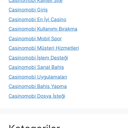
Casinomobi Kaliteli Site
Casinomobi Giriş
Casinomobi En İyi Casino
Casinomobi Kullanımı Bırakma
Casinomobi Mobil Spor
Casinomobi Müşteri Hizmetleri
Casinomobi İşlem Desteği
Casinomobi Sanal Bahis
Casinomobi Uygulamaları
Casinomobi Bahis Yapma
Casinomobi Dosya İsteği