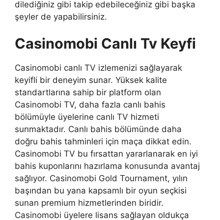
dilediğiniz gibi takip edebileceğiniz gibi başka
şeyler de yapabilirsiniz.
Casinomobi Canlı Tv Keyfi
Casinomobi canlı TV izlemenizi sağlayarak
keyifli bir deneyim sunar. Yüksek kalite
standartlarına sahip bir platform olan
Casinomobi TV, daha fazla canlı bahis
bölümüyle üyelerine canlı TV hizmeti
sunmaktadır. Canlı bahis bölümünde daha
doğru bahis tahminleri için maça dikkat edin.
Casinomobi TV bu fırsattan yararlanarak en iyi
bahis kuponlarını hazırlama konusunda avantaj
sağlıyor. Casinomobi Gold Tournament, yılın
başından bu yana kapsamlı bir oyun seçkisi
sunan premium hizmetlerinden biridir.
Casinomobi üyelere lisans sağlayan oldukça