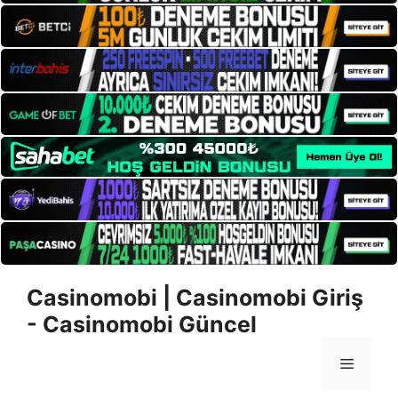
İçeriğe
Casinomobi | Casinomobi Giriş
atla
- Casinomobi Güncel
Menü