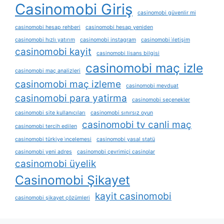
Casinomobi Giriş
casinomobi güvenlir mi
casinomobi hesap rehberi
casinomobi hesap yeniden
casinomobi hızlı yatırım
casinomobi instagram
casinomobi i̇letişim
casinomobi kayit
casinomobi lisans bilgisi
casinomobi maç izle
casinomobi maç analizleri
casinomobi maç izleme
casinomobi mevduat
casinomobi para yatirma
casinomobi seçenekler
casinomobi site kullanıcıları
casinomobi sınırsız oyun
casinomobi tv canli maç
casinomobi tercih edilen
casinomobi türkiye i̇ncelemesi
casinomobi yasal statü
casinomobi yeni adres
casinomobi çevrimiçi casinolar
casinomobi üyelik
Casinomobi Şikayet
kayit casinomobi
casinomobi şikayet çözümleri