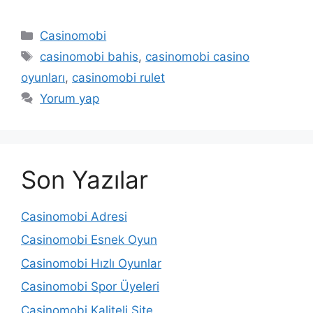
Kategoriler
Casinomobi
Etiketler
casinomobi bahis
,
casinomobi casino
oyunları
,
casinomobi rulet
Yorum yap
Son Yazılar
Casinomobi Adresi
Casinomobi Esnek Oyun
Casinomobi Hızlı Oyunlar
Casinomobi Spor Üyeleri
Casinomobi Kaliteli Site