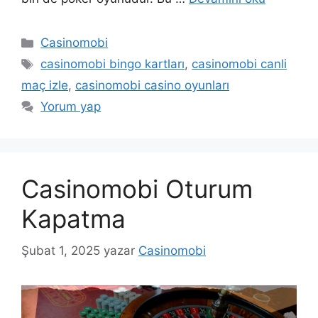
Kategoriler
Casinomobi
Etiketler
casinomobi bingo kartları
,
casinomobi canli
maç izle
,
casinomobi casino oyunları
Yorum yap
Casinomobi Oturum
Kapatma
Şubat 1, 2025
yazar
Casinomobi