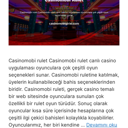
Casinomobi rulet Casinomobi rulet canlı casino
uygulaması oyunculara çok çeşitli oyun
seçenekleri sunar. Casinomobi ruletine katılmak,
üyelerin kullanabileceği bahis seçeneklerinden
biridir. Casinomobi ruleti, gerçek casino temalı
bir web sitesinde oyunculara sunulan çok
özellikli bir rulet oyun türüdür. Sonuç olarak
oyuncular kısa süre içerisinde hesaplarına çok
çeşitli ilgi çekici bahisleri kolaylıkla koyabilirler.
Oyuncularımız, her biri kendine …
Devamını oku