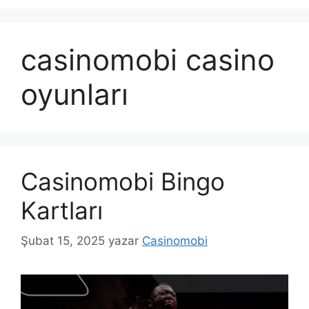
casinomobi casino
oyunları
Casinomobi Bingo
Kartları
Şubat 15, 2025
yazar
Casinomobi