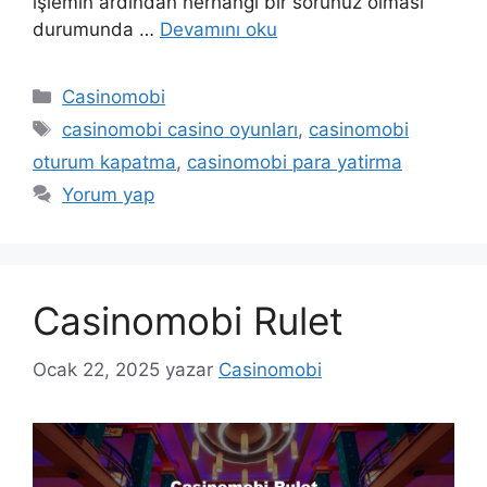
işlemin ardından herhangi bir sorunuz olması
durumunda …
Devamını oku
Kategoriler
Casinomobi
Etiketler
casinomobi casino oyunları
,
casinomobi
oturum kapatma
,
casinomobi para yatirma
Yorum yap
Casinomobi Rulet
Ocak 22, 2025
yazar
Casinomobi