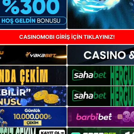
CASINOMOBI GİRİŞ İÇİN TIKLAYINIZ!