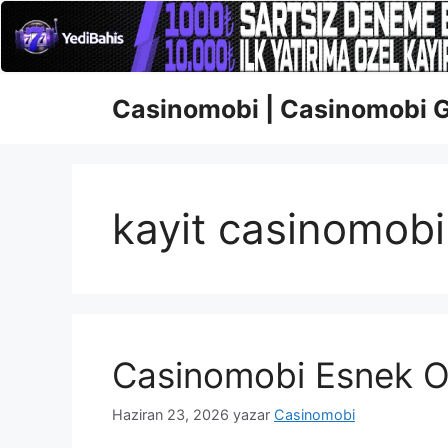
İçeriğe
Casinomobi | Casinomobi G
atla
kayit casinomobi
Casinomobi Esnek 
Haziran 23, 2026
yazar
Casinomobi