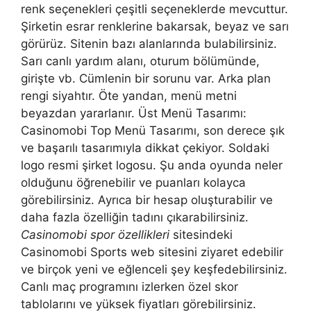
renk seçenekleri çeşitli seçeneklerde mevcuttur.
Şirketin esrar renklerine bakarsak, beyaz ve sarı
görürüz. Sitenin bazı alanlarında bulabilirsiniz.
Sarı canlı yardım alanı, oturum bölümünde,
girişte vb. Cümlenin bir sorunu var. Arka plan
rengi siyahtır. Öte yandan, menü metni
beyazdan yararlanır. Üst Menü Tasarımı:
Casinomobi Top Menü Tasarımı, son derece şık
ve başarılı tasarımıyla dikkat çekiyor. Soldaki
logo resmi şirket logosu. Şu anda oyunda neler
olduğunu öğrenebilir ve puanları kolayca
görebilirsiniz. Ayrıca bir hesap oluşturabilir ve
daha fazla özelliğin tadını çıkarabilirsiniz.
Casinomobi spor özellikleri
sitesindeki
Casinomobi Sports web sitesini ziyaret edebilir
ve birçok yeni ve eğlenceli şey keşfedebilirsiniz.
Canlı maç programını izlerken özel skor
tablolarını ve yüksek fiyatları görebilirsiniz.