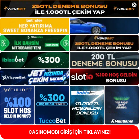
×
CASINOMOBI GİRİŞ İÇİN TIKLAYINIZ!