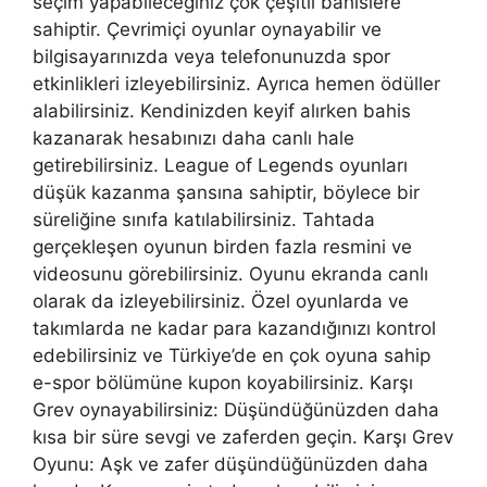
seçim yapabileceğiniz çok çeşitli bahislere
sahiptir. Çevrimiçi oyunlar oynayabilir ve
bilgisayarınızda veya telefonunuzda spor
etkinlikleri izleyebilirsiniz. Ayrıca hemen ödüller
alabilirsiniz. Kendinizden keyif alırken bahis
kazanarak hesabınızı daha canlı hale
getirebilirsiniz. League of Legends oyunları
düşük kazanma şansına sahiptir, böylece bir
süreliğine sınıfa katılabilirsiniz. Tahtada
gerçekleşen oyunun birden fazla resmini ve
videosunu görebilirsiniz. Oyunu ekranda canlı
olarak da izleyebilirsiniz. Özel oyunlarda ve
takımlarda ne kadar para kazandığınızı kontrol
edebilirsiniz ve Türkiye’de en çok oyuna sahip
e-spor bölümüne kupon koyabilirsiniz. Karşı
Grev oynayabilirsiniz: Düşündüğünüzden daha
kısa bir süre sevgi ve zaferden geçin. Karşı Grev
Oyunu: Aşk ve zafer düşündüğünüzden daha