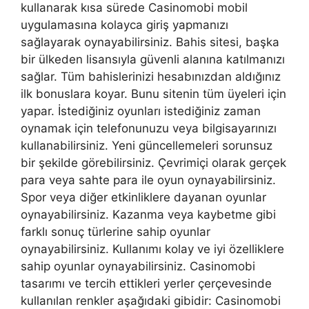
kullanarak kısa sürede Casinomobi mobil
uygulamasına kolayca giriş yapmanızı
sağlayarak oynayabilirsiniz. Bahis sitesi, başka
bir ülkeden lisansıyla güvenli alanına katılmanızı
sağlar. Tüm bahislerinizi hesabınızdan aldığınız
ilk bonuslara koyar. Bunu sitenin tüm üyeleri için
yapar. İstediğiniz oyunları istediğiniz zaman
oynamak için telefonunuzu veya bilgisayarınızı
kullanabilirsiniz. Yeni güncellemeleri sorunsuz
bir şekilde görebilirsiniz. Çevrimiçi olarak gerçek
para veya sahte para ile oyun oynayabilirsiniz.
Spor veya diğer etkinliklere dayanan oyunlar
oynayabilirsiniz. Kazanma veya kaybetme gibi
farklı sonuç türlerine sahip oyunlar
oynayabilirsiniz. Kullanımı kolay ve iyi özelliklere
sahip oyunlar oynayabilirsiniz. Casinomobi
tasarımı ve tercih ettikleri yerler çerçevesinde
kullanılan renkler aşağıdaki gibidir: Casinomobi