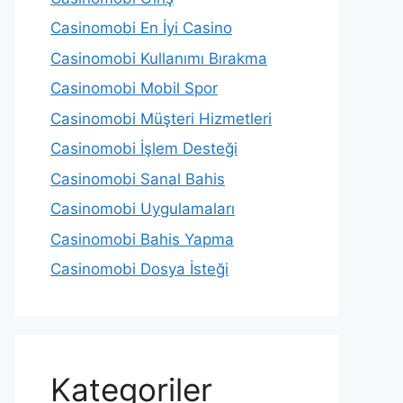
Casinomobi En İyi Casino
Casinomobi Kullanımı Bırakma
Casinomobi Mobil Spor
Casinomobi Müşteri Hizmetleri
Casinomobi İşlem Desteği
Casinomobi Sanal Bahis
Casinomobi Uygulamaları
Casinomobi Bahis Yapma
Casinomobi Dosya İsteği
Kategoriler