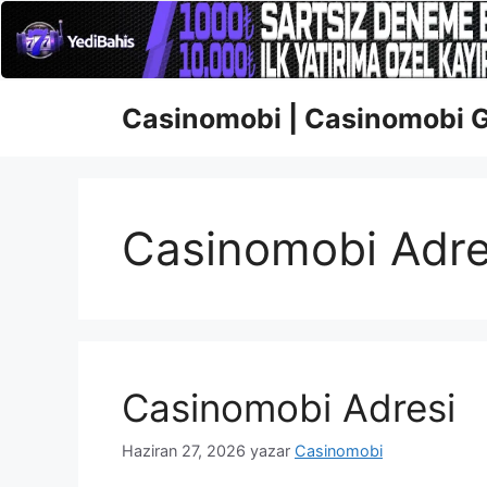
İçeriğe
Casinomobi | Casinomobi G
atla
Casinomobi Adre
Casinomobi Adresi
Haziran 27, 2026
yazar
Casinomobi