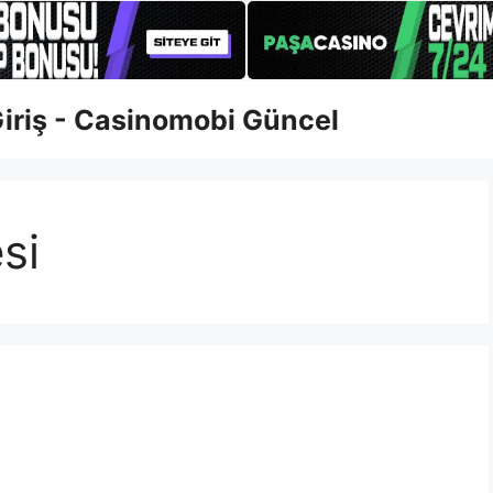
iriş - Casinomobi Güncel
si