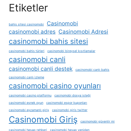
Etiketler
Casinomobi
bahis sitesi casinomobi
casinomobi adres
Casinomobi Adresi
casinomobi bahis sitesi
casinomobi bahis türleri
casinomobi bireysel kısıtlamalar
casinomobi canli
casinomobi canli destek
casinomobi canlı bahis
casinomobi canlı i̇zleme
casinomobi casino oyunları
casinomobi casino platformu
casinomobi dosya i̇steği
casinomobi esnek oyun
casinomobi espor kuponları
casinomobi eşzamanlı giriş
casinomobi giris twitter
Casinomobi Giriş
casinomobi güvenlir mi
casinomobi hesap rehberi
casinomobi hesap yeniden