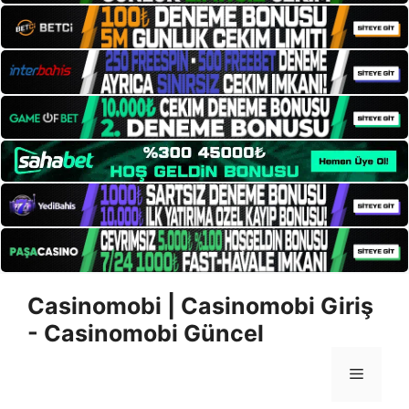
İçeriğe
Casinomobi | Casinomobi Giriş
atla
- Casinomobi Güncel
Menü