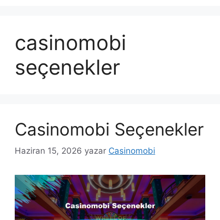
casinomobi
seçenekler
Casinomobi Seçenekler
Haziran 15, 2026
yazar
Casinomobi