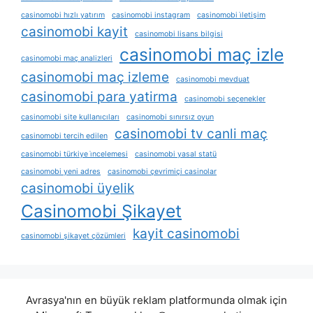
casinomobi hızlı yatırım
casinomobi instagram
casinomobi i̇letişim
casinomobi kayit
casinomobi lisans bilgisi
casinomobi maç izle
casinomobi maç analizleri
casinomobi maç izleme
casinomobi mevduat
casinomobi para yatirma
casinomobi seçenekler
casinomobi site kullanıcıları
casinomobi sınırsız oyun
casinomobi tv canli maç
casinomobi tercih edilen
casinomobi türkiye i̇ncelemesi
casinomobi yasal statü
casinomobi yeni adres
casinomobi çevrimiçi casinolar
casinomobi üyelik
Casinomobi Şikayet
kayit casinomobi
casinomobi şikayet çözümleri
Avrasya'nın en büyük reklam platformunda olmak için