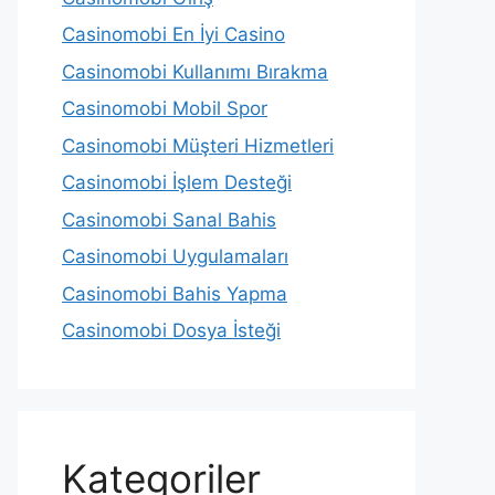
Casinomobi En İyi Casino
Casinomobi Kullanımı Bırakma
Casinomobi Mobil Spor
Casinomobi Müşteri Hizmetleri
Casinomobi İşlem Desteği
Casinomobi Sanal Bahis
Casinomobi Uygulamaları
Casinomobi Bahis Yapma
Casinomobi Dosya İsteği
Kategoriler