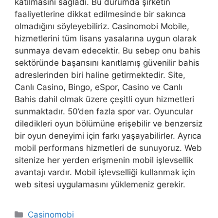
katılmasını sağladı. Bu durumda şirketin
faaliyetlerine dikkat edilmesinde bir sakınca
olmadığını söyleyebiliriz. Casinomobi Mobile,
hizmetlerini tüm lisans yasalarına uygun olarak
sunmaya devam edecektir. Bu sebep onu bahis
sektöründe başarısını kanıtlamış güvenilir bahis
adreslerinden biri haline getirmektedir. Site,
Canlı Casino, Bingo, eSpor, Casino ve Canlı
Bahis dahil olmak üzere çeşitli oyun hizmetleri
sunmaktadır. 50’den fazla spor var. Oyuncular
diledikleri oyun bölümüne erişebilir ve benzersiz
bir oyun deneyimi için farkı yaşayabilirler. Ayrıca
mobil performans hizmetleri de sunuyoruz. Web
sitenize her yerden erişmenin mobil işlevsellik
avantajı vardır. Mobil işlevselliği kullanmak için
web sitesi uygulamasını yüklemeniz gerekir.
Kategoriler
Casinomobi