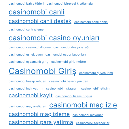
casinomobi bahis türleri
casinomobi bireysel kısıtlamalar
casinomobi canli
casinomobi canli destek
casinomobi canlı bahis
casinomobi canlı i̇zleme
casinomobi casino oyunları
casinomobi casino platformu
casinomobi dosya i̇steği
casinomobi esnek oyun
casinomobi espor kuponları
casinomobi eşzamanlı giriş
casinomobi giris twitter
Casinomobi Giriş
casinomobi güvenlir mi
casinomobi hesap rehberi
casinomobi hesap yeniden
casinomobi hızlı yatırım
casinomobi instagram
casinomobi i̇letişim
casinomobi kayit
casinomobi lisans bilgisi
casinomobi maç izle
casinomobi maç analizleri
casinomobi maç izleme
casinomobi mevduat
casinomobi para yatirma
casinomobi seçenekler