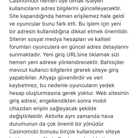
Casinomobi hemen üye olmak isteyen
kullanıcıların adres bilgilerini güncelleyecektir.
Site kapandığında hemen erişilemez hale geldi
ve oyuncular bunu fark etti. Bu işlem için yeni
bir adresin kullanıldığına dikkat etmek önemlidir.
Sitenin sosyal medya hesapları ve kaliteli
forumları oyunculara en güncel adres detaylarını
sunmaktadır. Yeni giriş URL’sine tıklamak sizi
hemen yeni adrese yönlendirecektir. Bahisçiler
mevcut kullanıcı bilgilerini girerek siteye giriş
yapabilirler. Altyapı güvenilirdir ve veri
kaybetmez, bu nedenle oyuncuların yedek
hesap oluşturmasına gerek yoktur. Web sitesinin
giriş adresi, engellendikten sonra mobil
cihazdan erişim sağlayacak şekilde
değiştirilebilir. Aktivite aynı zamanda hava
durumunun da çok önemli bir yönüdür.
Casinomobi bonusu birçok kullanıcının siteye