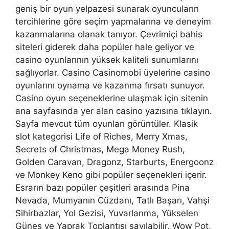
geniş bir oyun yelpazesi sunarak oyuncuların
tercihlerine göre seçim yapmalarına ve deneyim
kazanmalarına olanak tanıyor. Çevrimiçi bahis
siteleri giderek daha popüler hale geliyor ve
casino oyunlarının yüksek kaliteli sunumlarını
sağlıyorlar. Casino Casinomobi üyelerine casino
oyunlarını oynama ve kazanma fırsatı sunuyor.
Casino oyun seçeneklerine ulaşmak için sitenin
ana sayfasında yer alan casino yazısına tıklayın.
Sayfa mevcut tüm oyunları görüntüler. Klasik
slot kategorisi Life of Riches, Merry Xmas,
Secrets of Christmas, Mega Money Rush,
Golden Caravan, Dragonz, Starburts, Energoonz
ve Monkey Keno gibi popüler seçenekleri içerir.
Esrarın bazı popüler çeşitleri arasında Pina
Nevada, Mumyanın Cüzdanı, Tatlı Başarı, Vahşi
Sihirbazlar, Yol Gezisi, Yuvarlanma, Yükselen
Güneş ve Yaprak Toplantısı sayılabilir. Wow Pot,