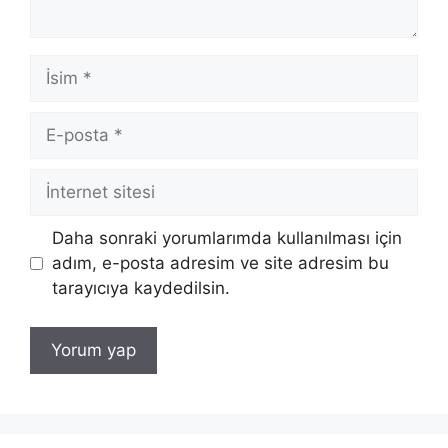
İsim
E-
posta
İnternet
sitesi
Daha sonraki yorumlarımda kullanılması için
adım, e-posta adresim ve site adresim bu
tarayıcıya kaydedilsin.