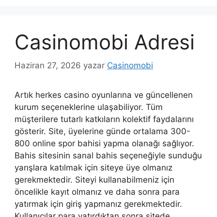
Casinomobi Adresi
Haziran 27, 2026
yazar
Casinomobi
Artık herkes casino oyunlarına ve güncellenen
kurum seçeneklerine ulaşabiliyor. Tüm
müşterilere tutarlı katkıların kolektif faydalarını
gösterir. Site, üyelerine günde ortalama 300-
800 online spor bahisi yapma olanağı sağlıyor.
Bahis sitesinin sanal bahis seçeneğiyle sunduğu
yarışlara katılmak için siteye üye olmanız
gerekmektedir. Siteyi kullanabilmeniz için
öncelikle kayıt olmanız ve daha sonra para
yatırmak için giriş yapmanız gerekmektedir.
Kullanıcılar para yatırdıktan sonra sitede