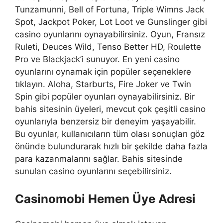
Tunzamunni, Bell of Fortuna, Triple Wimns Jack
Spot, Jackpot Poker, Lot Loot ve Gunslinger gibi
casino oyunlarını oynayabilirsiniz. Oyun, Fransız
Ruleti, Deuces Wild, Tenso Better HD, Roulette
Pro ve Blackjack’i sunuyor. En yeni casino
oyunlarını oynamak için popüler seçeneklere
tıklayın. Aloha, Starburts, Fire Joker ve Twin
Spin gibi popüler oyunları oynayabilirsiniz. Bir
bahis sitesinin üyeleri, mevcut çok çeşitli casino
oyunlarıyla benzersiz bir deneyim yaşayabilir.
Bu oyunlar, kullanıcıların tüm olası sonuçları göz
önünde bulundurarak hızlı bir şekilde daha fazla
para kazanmalarını sağlar. Bahis sitesinde
sunulan casino oyunlarını seçebilirsiniz.
Casinomobi Hemen Üye Adresi