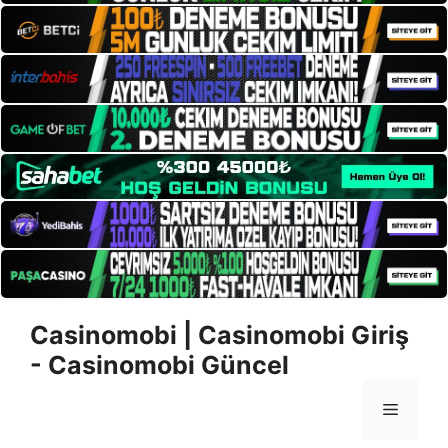
İçeriğe
Casinomobi | Casinomobi Giriş
atla
- Casinomobi Güncel
Menü