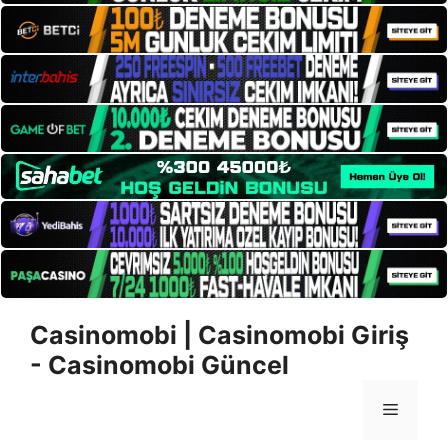
İçeriğe
Casinomobi | Casinomobi Giriş
atla
- Casinomobi Güncel
Menü