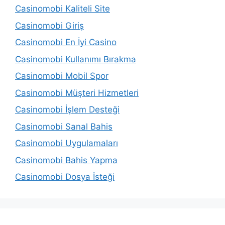
Casinomobi Kaliteli Site
Casinomobi Giriş
Casinomobi En İyi Casino
Casinomobi Kullanımı Bırakma
Casinomobi Mobil Spor
Casinomobi Müşteri Hizmetleri
Casinomobi İşlem Desteği
Casinomobi Sanal Bahis
Casinomobi Uygulamaları
Casinomobi Bahis Yapma
Casinomobi Dosya İsteği