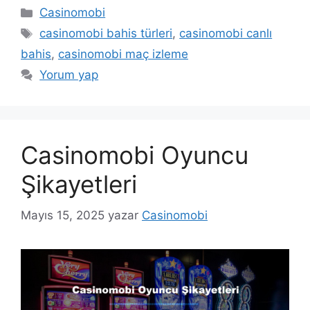
Kategoriler
Casinomobi
Etiketler
casinomobi bahis türleri
,
casinomobi canlı
bahis
,
casinomobi maç izleme
Yorum yap
Casinomobi Oyuncu
Şikayetleri
Mayıs 15, 2025
yazar
Casinomobi