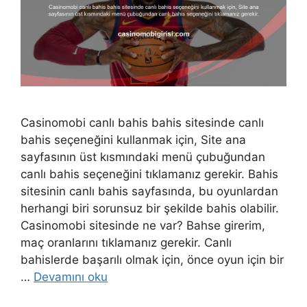
Casinomobi canlı bahis bahis sitesinde canlı
bahis seçeneğini kullanmak için, Site ana
sayfasının üst kısmındaki menü çubuğundan
canlı bahis seçeneğini tıklamanız gerekir. Bahis
sitesinin canlı bahis sayfasında, bu oyunlardan
herhangi biri sorunsuz bir şekilde bahis olabilir.
Casinomobi sitesinde ne var? Bahse girerim,
maç oranlarını tıklamanız gerekir. Canlı
bahislerde başarılı olmak için, önce oyun için bir
…
Devamını oku