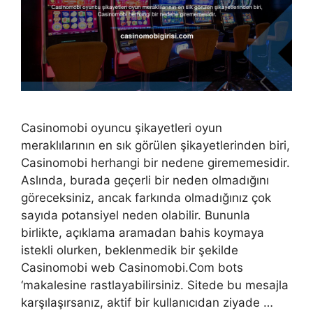
Casinomobi oyuncu şikayetleri oyun
meraklılarının en sık görülen şikayetlerinden biri,
Casinomobi herhangi bir nedene girememesidir.
Aslında, burada geçerli bir neden olmadığını
göreceksiniz, ancak farkında olmadığınız çok
sayıda potansiyel neden olabilir. Bununla
birlikte, açıklama aramadan bahis koymaya
istekli olurken, beklenmedik bir şekilde
Casinomobi web Casinomobi.Com bots
‘makalesine rastlayabilirsiniz. Sitede bu mesajla
karşılaşırsanız, aktif bir kullanıcıdan ziyade …