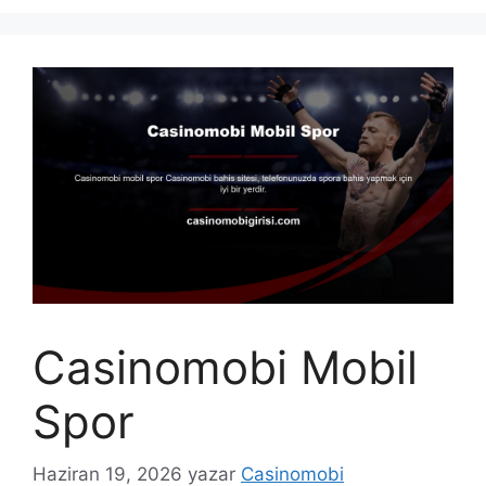
Casinomobi Mobil
Spor
Haziran 19, 2026
yazar
Casinomobi