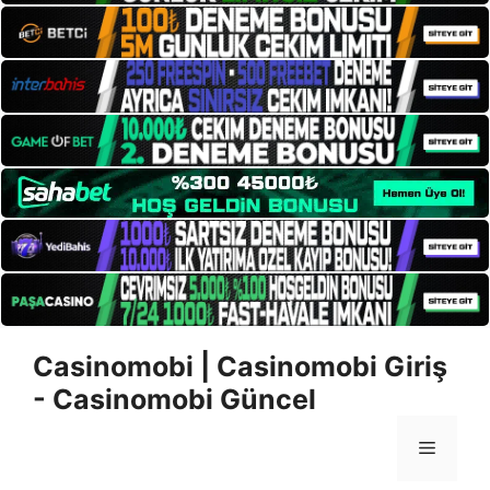
İçeriğe
Casinomobi | Casinomobi Giriş
atla
- Casinomobi Güncel
Menü