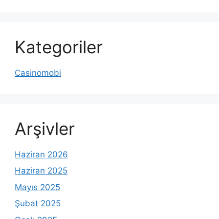
Kategoriler
Casinomobi
Arşivler
Haziran 2026
Haziran 2025
Mayıs 2025
Şubat 2025