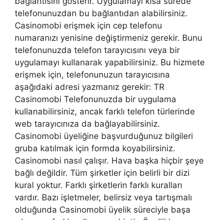
bağlantısını gösterir. Uygulamayı kısa sürede
telefonunuzdan bu bağlantıdan alabilirsiniz.
Casinomobi erişmek için cep telefonu
numaranızı yenisine değiştirmeniz gerekir. Bunu
telefonunuzda telefon tarayıcısını veya bir
uygulamayı kullanarak yapabilirsiniz. Bu hizmete
erişmek için, telefonunuzun tarayıcısına
aşağıdaki adresi yazmanız gerekir: TR
Casinomobi Telefonunuzda bir uygulama
kullanabilirsiniz, ancak farklı telefon türlerinde
web tarayıcınıza da bağlayabilirsiniz.
Casinomobi üyeliğine başvurduğunuz bilgileri
gruba katılmak için formda koyabilirsiniz.
Casinomobi nasıl çalışır. Hava başka hiçbir şeye
bağlı değildir. Tüm şirketler için belirli bir dizi
kural yoktur. Farklı şirketlerin farklı kuralları
vardır. Bazı işletmeler, belirsiz veya tartışmalı
olduğunda Casinomobi üyelik süreciyle başa