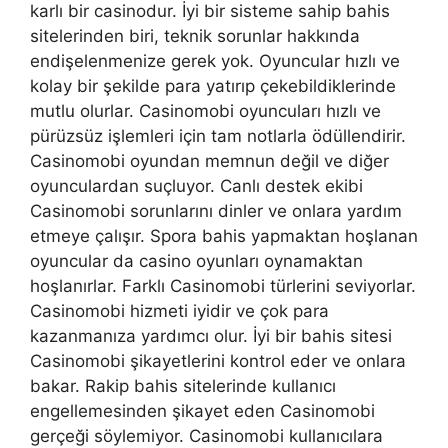
karlı bir casinodur. İyi bir sisteme sahip bahis
sitelerinden biri, teknik sorunlar hakkında
endişelenmenize gerek yok. Oyuncular hızlı ve
kolay bir şekilde para yatırıp çekebildiklerinde
mutlu olurlar. Casinomobi oyuncuları hızlı ve
pürüzsüz işlemleri için tam notlarla ödüllendirir.
Casinomobi oyundan memnun değil ve diğer
oyunculardan suçluyor. Canlı destek ekibi
Casinomobi sorunlarını dinler ve onlara yardım
etmeye çalışır. Spora bahis yapmaktan hoşlanan
oyuncular da casino oyunları oynamaktan
hoşlanırlar. Farklı Casinomobi türlerini seviyorlar.
Casinomobi hizmeti iyidir ve çok para
kazanmanıza yardımcı olur. İyi bir bahis sitesi
Casinomobi şikayetlerini kontrol eder ve onlara
bakar. Rakip bahis sitelerinde kullanıcı
engellemesinden şikayet eden Casinomobi
gerçeği söylemiyor. Casinomobi kullanıcılara