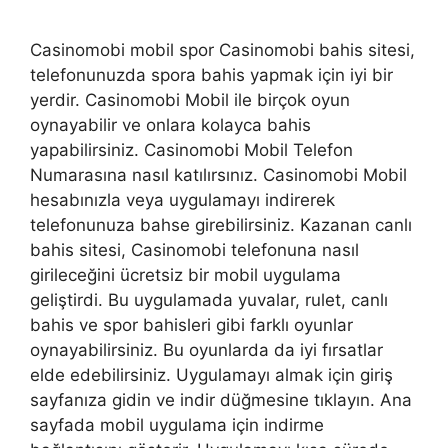
Casinomobi mobil spor Casinomobi bahis sitesi,
telefonunuzda spora bahis yapmak için iyi bir
yerdir. Casinomobi Mobil ile birçok oyun
oynayabilir ve onlara kolayca bahis
yapabilirsiniz. Casinomobi Mobil Telefon
Numarasına nasıl katılırsınız. Casinomobi Mobil
hesabınızla veya uygulamayı indirerek
telefonunuza bahse girebilirsiniz. Kazanan canlı
bahis sitesi, Casinomobi telefonuna nasıl
girileceğini ücretsiz bir mobil uygulama
geliştirdi. Bu uygulamada yuvalar, rulet, canlı
bahis ve spor bahisleri gibi farklı oyunlar
oynayabilirsiniz. Bu oyunlarda da iyi fırsatlar
elde edebilirsiniz. Uygulamayı almak için giriş
sayfanıza gidin ve indir düğmesine tıklayın. Ana
sayfada mobil uygulama için indirme