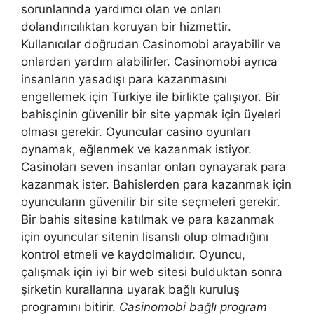
sorunlarında yardımcı olan ve onları
dolandırıcılıktan koruyan bir hizmettir.
Kullanıcılar doğrudan Casinomobi arayabilir ve
onlardan yardım alabilirler. Casinomobi ayrıca
insanların yasadışı para kazanmasını
engellemek için Türkiye ile birlikte çalışıyor. Bir
bahisçinin güvenilir bir site yapmak için üyeleri
olması gerekir. Oyuncular casino oyunları
oynamak, eğlenmek ve kazanmak istiyor.
Casinoları seven insanlar onları oynayarak para
kazanmak ister. Bahislerden para kazanmak için
oyuncuların güvenilir bir site seçmeleri gerekir.
Bir bahis sitesine katılmak ve para kazanmak
için oyuncular sitenin lisanslı olup olmadığını
kontrol etmeli ve kaydolmalıdır. Oyuncu,
çalışmak için iyi bir web sitesi bulduktan sonra
şirketin kurallarına uyarak bağlı kuruluş
programını bitirir.
Casinomobi bağlı program