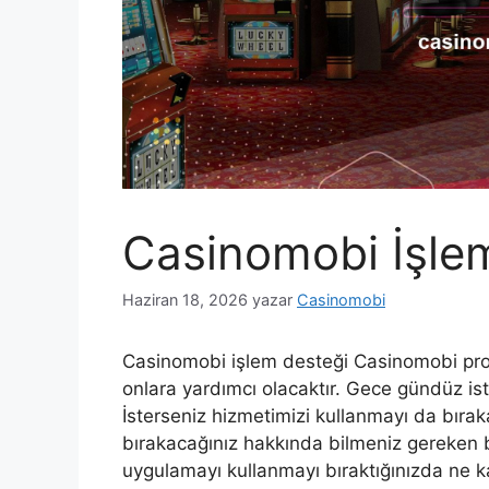
Casinomobi İşle
Haziran 18, 2026
yazar
Casinomobi
Casinomobi işlem desteği Casinomobi pros
onlara yardımcı olacaktır. Gece gündüz ist
İsterseniz hizmetimizi kullanmayı da bıraka
bırakacağınız hakkında bilmeniz gereken b
uygulamayı kullanmayı bıraktığınızda ne ka