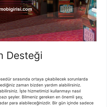
m Desteği
edür sırasında ortaya çıkabilecek sorunlarda
ediğiniz zaman bizden yardım alabilirsiniz.
bilirsiniz. İşte hizmetimizi kullanmayı nasıl
azı şeyler. Bilmeniz gereken en önemli şey,
dar para alabileceğinizdir. Bir gün içinde sadece