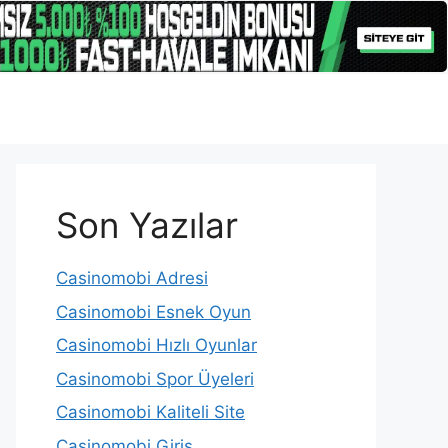
Son Yazılar
Casinomobi Adresi
Casinomobi Esnek Oyun
Casinomobi Hızlı Oyunlar
Casinomobi Spor Üyeleri
Casinomobi Kaliteli Site
Casinomobi Giriş