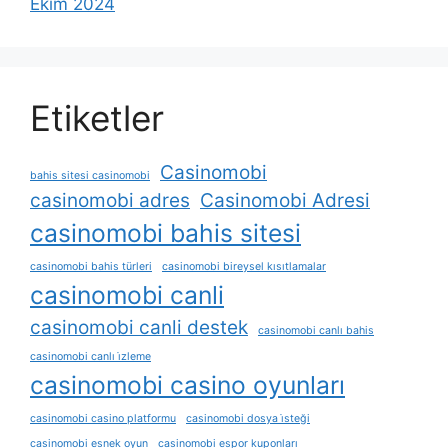
Ekim 2024
Etiketler
Casinomobi
bahis sitesi casinomobi
casinomobi adres
Casinomobi Adresi
casinomobi bahis sitesi
casinomobi bahis türleri
casinomobi bireysel kısıtlamalar
casinomobi canli
casinomobi canli destek
casinomobi canlı bahis
casinomobi canlı i̇zleme
casinomobi casino oyunları
casinomobi casino platformu
casinomobi dosya i̇steği
casinomobi esnek oyun
casinomobi espor kuponları