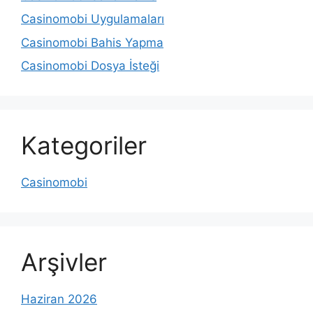
Casinomobi Uygulamaları
Casinomobi Bahis Yapma
Casinomobi Dosya İsteği
Kategoriler
Casinomobi
Arşivler
Haziran 2026