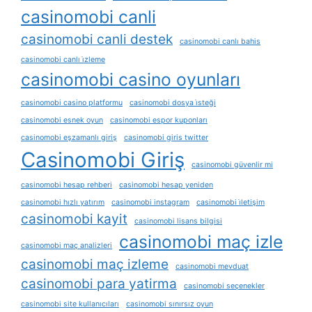
casinomobi canli
casinomobi canli destek
casinomobi canlı bahis
casinomobi canlı i̇zleme
casinomobi casino oyunları
casinomobi casino platformu
casinomobi dosya i̇steği
casinomobi esnek oyun
casinomobi espor kuponları
casinomobi eşzamanlı giriş
casinomobi giris twitter
Casinomobi Giriş
casinomobi güvenlir mi
casinomobi hesap rehberi
casinomobi hesap yeniden
casinomobi hızlı yatırım
casinomobi instagram
casinomobi i̇letişim
casinomobi kayit
casinomobi lisans bilgisi
casinomobi maç izle
casinomobi maç analizleri
casinomobi maç izleme
casinomobi mevduat
casinomobi para yatirma
casinomobi seçenekler
casinomobi site kullanıcıları
casinomobi sınırsız oyun