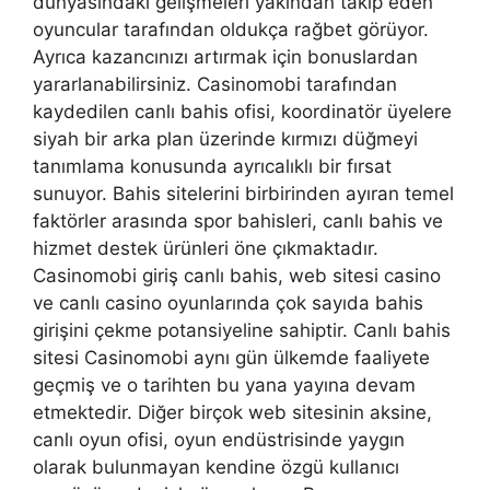
dünyasındaki gelişmeleri yakından takip eden
oyuncular tarafından oldukça rağbet görüyor.
Ayrıca kazancınızı artırmak için bonuslardan
yararlanabilirsiniz. Casinomobi tarafından
kaydedilen canlı bahis ofisi, koordinatör üyelere
siyah bir arka plan üzerinde kırmızı düğmeyi
tanımlama konusunda ayrıcalıklı bir fırsat
sunuyor. Bahis sitelerini birbirinden ayıran temel
faktörler arasında spor bahisleri, canlı bahis ve
hizmet destek ürünleri öne çıkmaktadır.
Casinomobi giriş canlı bahis, web sitesi casino
ve canlı casino oyunlarında çok sayıda bahis
girişini çekme potansiyeline sahiptir. Canlı bahis
sitesi Casinomobi aynı gün ülkemde faaliyete
geçmiş ve o tarihten bu yana yayına devam
etmektedir. Diğer birçok web sitesinin aksine,
canlı oyun ofisi, oyun endüstrisinde yaygın
olarak bulunmayan kendine özgü kullanıcı