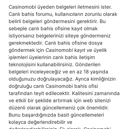
Casinomobi üyeden belgeleri iletmesini ister.
Canlı bahis forumu, kullanıcıların zorunlu olarak
belirli belgeleri göndermesini gerektirir. Bu
sebeple canlı bahis ofisine kayıt olmak
istiyorsanız belgelerinizi siteye göndermeniz
gerekmektedir. Canlı bahis ofisine dosya
göndermek için
Casinomobi kayıt ve üyelik
i̇şlemleri
üyelerinin canlı bahis iletişim
teknolojisini kullanabilirsiniz. Gönderilen
belgeleri inceleyeceğiz ve en az 18 yaşında
olduğunuzu doğrulayacağız. Ayrıca kimliğinizin
doğruluğu canlı Casinomobi bahis ofisi
tarafından teyit edilecektir. Kalitesini zamanında
ve etkili bir şekilde artırmak için web sitenizi
düzenli olarak güncellemeniz çok önemlidir.
Bunu başardığınızda basit güncellemeleri
kolayca değerlendirebilir ve