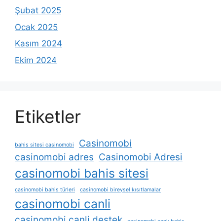
Şubat 2025
Ocak 2025
Kasım 2024
Ekim 2024
Etiketler
Casinomobi
bahis sitesi casinomobi
casinomobi adres
Casinomobi Adresi
casinomobi bahis sitesi
casinomobi bahis türleri
casinomobi bireysel kısıtlamalar
casinomobi canli
casinomobi canli destek