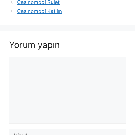
Casinomobi Rulet
Casinomobi Katılın
Yorum yapın
Yorum
İsim