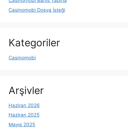
Casinomobi Bahis Yapma
Casinomobi Dosya İsteği
Kategoriler
Casinomobi
Arşivler
Haziran 2026
Haziran 2025
Mayıs 2025