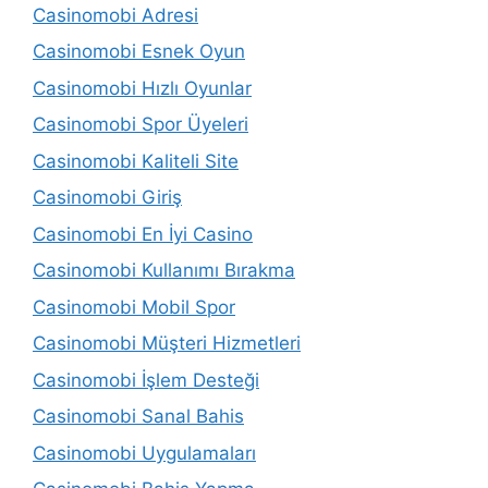
Casinomobi Adresi
Casinomobi Esnek Oyun
Casinomobi Hızlı Oyunlar
Casinomobi Spor Üyeleri
Casinomobi Kaliteli Site
Casinomobi Giriş
Casinomobi En İyi Casino
Casinomobi Kullanımı Bırakma
Casinomobi Mobil Spor
Casinomobi Müşteri Hizmetleri
Casinomobi İşlem Desteği
Casinomobi Sanal Bahis
Casinomobi Uygulamaları