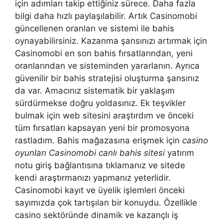
için adımları takip ettiğiniz sürece. Daha fazla
bilgi daha hızlı paylaşılabilir. Artık Casinomobi
güncellenen oranları ve sistemi ile bahis
oynayabilirsiniz. Kazanma şansınızı artırmak için
Casinomobi en son bahis fırsatlarından, yeni
oranlarından ve sisteminden yararlanın. Ayrıca
güvenilir bir bahis stratejisi oluşturma şansınız
da var. Amacınız sistematik bir yaklaşım
sürdürmekse doğru yoldasınız. Ek teşvikler
bulmak için web sitesini araştırdım ve önceki
tüm fırsatları kapsayan yeni bir promosyona
rastladım. Bahis mağazasına erişmek için
casino
oyunları Casinomobi canlı bahis sitesi
yatırım
notu giriş bağlantısına tıklamanız ve sitede
kendi araştırmanızı yapmanız yeterlidir.
Casinomobi kayıt ve üyelik işlemleri önceki
sayımızda çok tartışılan bir konuydu. Özellikle
casino sektöründe dinamik ve kazançlı iş