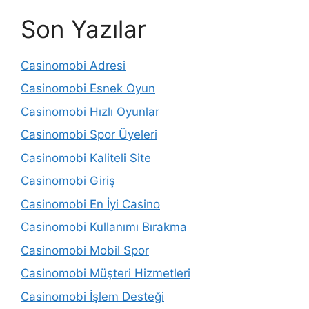
Son Yazılar
Casinomobi Adresi
Casinomobi Esnek Oyun
Casinomobi Hızlı Oyunlar
Casinomobi Spor Üyeleri
Casinomobi Kaliteli Site
Casinomobi Giriş
Casinomobi En İyi Casino
Casinomobi Kullanımı Bırakma
Casinomobi Mobil Spor
Casinomobi Müşteri Hizmetleri
Casinomobi İşlem Desteği