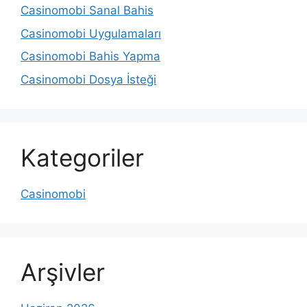
Casinomobi Sanal Bahis
Casinomobi Uygulamaları
Casinomobi Bahis Yapma
Casinomobi Dosya İsteği
Kategoriler
Casinomobi
Arşivler