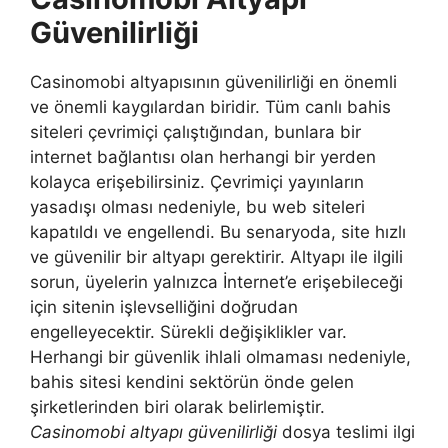
Güvenilirliği
Casinomobi altyapısının güvenilirliği en önemli
ve önemli kaygılardan biridir. Tüm canlı bahis
siteleri çevrimiçi çalıştığından, bunlara bir
internet bağlantısı olan herhangi bir yerden
kolayca erişebilirsiniz. Çevrimiçi yayınların
yasadışı olması nedeniyle, bu web siteleri
kapatıldı ve engellendi. Bu senaryoda, site hızlı
ve güvenilir bir altyapı gerektirir. Altyapı ile ilgili
sorun, üyelerin yalnızca İnternet’e erişebileceği
için sitenin işlevselliğini doğrudan
engelleyecektir. Sürekli değişiklikler var.
Herhangi bir güvenlik ihlali olmaması nedeniyle,
bahis sitesi kendini sektörün önde gelen
şirketlerinden biri olarak belirlemiştir.
Casinomobi altyapı güvenilirliği
dosya teslimi ilgi