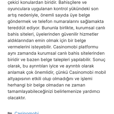
çekici konulardan biridir. Bahisçilere ve
oyunculara uygulanan kontrol yükündeki son
artış nedeniyle, önemli sayıda üye belge
göndermek ve telefon numaralarını sağlamakta
tereddüt ediyor. Bununla birlikte, kurumsal canlı
bahis siteleri, üyelerinden güvenilir hizmetler
aldıklarından emin olmak için bir belge
vermelerini isteyebilir. Casinomobi platformu
aynı zamanda kurumsal canlı bahis sitelerinden
biridir ve bazen belge talepleri yapılabilir. Sonuç
olarak, bu ayrıntıları iyice ve ayrıntılı olarak
anlamak çok önemlidir, çünkü Casinomobi mobil
altyapısının etkili olup olmadığını ve işlemi
herhangi bir belge olmadan ne zaman
tamamlayabileceğinizi belirlemenize yardımcı
olacaktır.
Kategoriler
Casinomobi