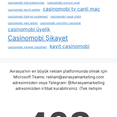
casinomobi site kullanıcıları
casinomobi sınırsız oyun
casinomobi tv canli maç
casinomobi tercih edilen
casinomobi türkiye i̇ncelemesi
casinomobi yasal statü
casinomobi yeni adres
casinomobi çevrimiçi casinolar
casinomobi üyelik
Casinomobi Şikayet
kayit casinomobi
casinomobi şikayet çözümleri
Avrasya'nın en büyük reklam platformunda olmak için
Microsoft Teams:
reklam@avrasyamarketing.com
adresimizden veya Telegram: @Avrasyamarketing
adresimizden irtibat kurabilirsiniz. (Tek iletişim
adreslerimiz teams / telegram ve mail adresimizdir.
Harici hiçbir iletişim adresimiz bulunmamaktadır.
Lütfen itibar etmeyiniz.) Türkiye yasalarına göre 7258
sayılı kanun uyarınca yasa dışı bahis oynamanın