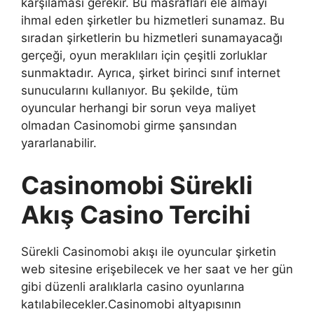
karşılaması gerekir. Bu masrafları ele almayı
ihmal eden şirketler bu hizmetleri sunamaz. Bu
sıradan şirketlerin bu hizmetleri sunamayacağı
gerçeği, oyun meraklıları için çeşitli zorluklar
sunmaktadır. Ayrıca, şirket birinci sınıf internet
sunucularını kullanıyor. Bu şekilde, tüm
oyuncular herhangi bir sorun veya maliyet
olmadan Casinomobi girme şansından
yararlanabilir.
Casinomobi Sürekli
Akış Casino Tercihi
Sürekli Casinomobi akışı ile oyuncular şirketin
web sitesine erişebilecek ve her saat ve her gün
gibi düzenli aralıklarla casino oyunlarına
katılabilecekler.Casinomobi altyapısının