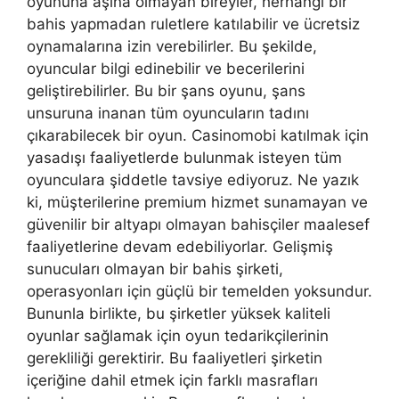
oyununa aşina olmayan bireyler, herhangi bir
bahis yapmadan ruletlere katılabilir ve ücretsiz
oynamalarına izin verebilirler. Bu şekilde,
oyuncular bilgi edinebilir ve becerilerini
geliştirebilirler. Bu bir şans oyunu, şans
unsuruna inanan tüm oyuncuların tadını
çıkarabilecek bir oyun. Casinomobi katılmak için
yasadışı faaliyetlerde bulunmak isteyen tüm
oyunculara şiddetle tavsiye ediyoruz. Ne yazık
ki, müşterilerine premium hizmet sunamayan ve
güvenilir bir altyapı olmayan bahisçiler maalesef
faaliyetlerine devam edebiliyorlar. Gelişmiş
sunucuları olmayan bir bahis şirketi,
operasyonları için güçlü bir temelden yoksundur.
Bununla birlikte, bu şirketler yüksek kaliteli
oyunlar sağlamak için oyun tedarikçilerinin
gerekliliği gerektirir. Bu faaliyetleri şirketin
içeriğine dahil etmek için farklı masrafları