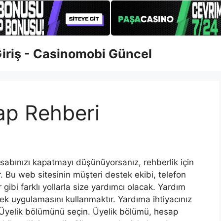
iriş - Casinomobi Güncel
ap Rehberi
bınızı kapatmayı düşünüyorsanız, rehberlik için
ir. Bu web sitesinin müşteri destek ekibi, telefon
 gibi farklı yollarla size yardımcı olacak. Yardım
ek uygulamasını kullanmaktır. Yardıma ihtiyacınız
e Üyelik bölümünü seçin. Üyelik bölümü, hesap