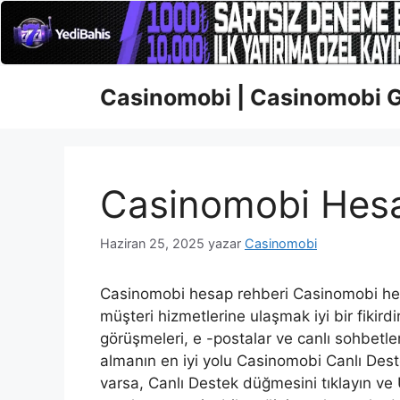
İçeriğe
Casinomobi | Casinomobi G
atla
Casinomobi Hes
Haziran 25, 2025
yazar
Casinomobi
Casinomobi hesap rehberi Casinomobi hesa
müşteri hizmetlerine ulaşmak iyi bir fikird
görüşmeleri, e -postalar ve canlı sohbetler
almanın en iyi yolu Casinomobi Canlı Dest
varsa, Canlı Destek düğmesini tıklayın v