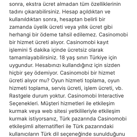
sonra, ekstra ücret almadan tüm özelliklerinin
tadını çıkarabilirsiniz. Hesap açıldıktan ve
kullanıldıktan sonra, hesaptan belirli bir
zamanda üyelik ücreti veya yıllık ücret gibi
herhangi bir ödeme tahsil edilemez. Casinomobi
bir hizmet ücreti alıyor. Casinomobi kayıt
işlemini 5 dakika içinde ücretsiz olarak
tamamlayabilirsiniz. 18 yaş sınırı Türkiye için
uygundur. Hesabınızı kullandığınız için sizden
hiçbir şey ödemiyor. Casinomobi bir hizmet
ücreti alıyor mu? Oyun hizmeti toplama, oyun
hizmeti toplama, servis ücreti, işlem ücreti, vb.
Rastgele durum yoktur. Casinomobi Interactive
Seçenekleri. Müşteri hizmetleri ile etkileşim
kurmak veya web sitesi yetkilileriyle etkileşim
kurmak istiyorsanız, Türk pazarında Casinomobi
etkileşimli alternatifleri ile Türk pazarındaki
kullanıcıların Türk dil seçeneğinde sunulduğunu