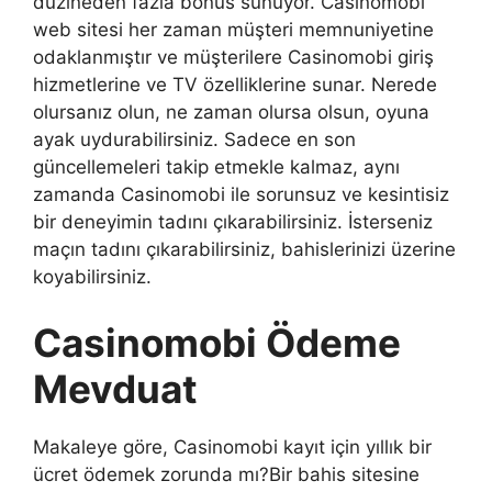
düzineden fazla bonus sunuyor. Casinomobi
web sitesi her zaman müşteri memnuniyetine
odaklanmıştır ve müşterilere Casinomobi giriş
hizmetlerine ve TV özelliklerine sunar. Nerede
olursanız olun, ne zaman olursa olsun, oyuna
ayak uydurabilirsiniz. Sadece en son
güncellemeleri takip etmekle kalmaz, aynı
zamanda Casinomobi ile sorunsuz ve kesintisiz
bir deneyimin tadını çıkarabilirsiniz. İsterseniz
maçın tadını çıkarabilirsiniz, bahislerinizi üzerine
koyabilirsiniz.
Casinomobi Ödeme
Mevduat
Makaleye göre, Casinomobi kayıt için yıllık bir
ücret ödemek zorunda mı?Bir bahis sitesine