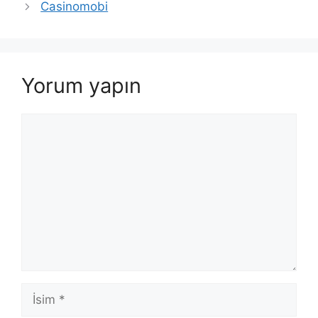
Casinomobi
Yorum yapın
Yorum
İsim