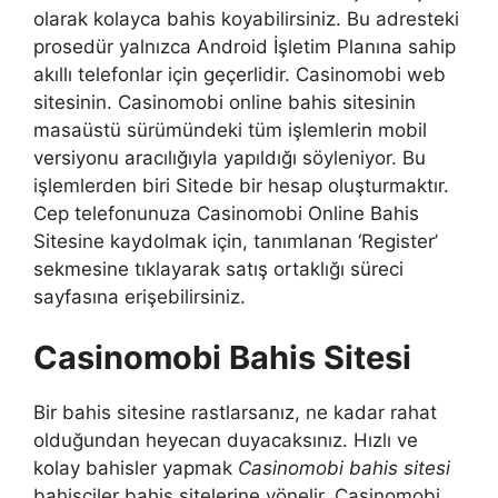
olarak kolayca bahis koyabilirsiniz. Bu adresteki
prosedür yalnızca Android İşletim Planına sahip
akıllı telefonlar için geçerlidir. Casinomobi web
sitesinin. Casinomobi online bahis sitesinin
masaüstü sürümündeki tüm işlemlerin mobil
versiyonu aracılığıyla yapıldığı söyleniyor. Bu
işlemlerden biri Sitede bir hesap oluşturmaktır.
Cep telefonunuza Casinomobi Online Bahis
Sitesine kaydolmak için, tanımlanan ‘Register’
sekmesine tıklayarak satış ortaklığı süreci
sayfasına erişebilirsiniz.
Casinomobi Bahis Sitesi
Bir bahis sitesine rastlarsanız, ne kadar rahat
olduğundan heyecan duyacaksınız. Hızlı ve
kolay bahisler yapmak
Casinomobi bahis sitesi
bahisçiler bahis sitelerine yönelir. Casinomobi