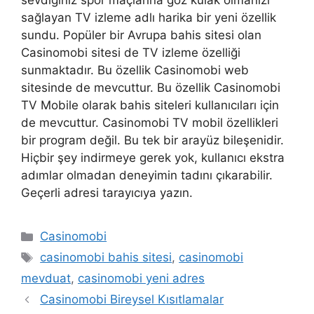
sevdiğiniz spor maçlarına göz kulak olmanızı
sağlayan TV izleme adlı harika bir yeni özellik
sundu. Popüler bir Avrupa bahis sitesi olan
Casinomobi sitesi de TV izleme özelliği
sunmaktadır. Bu özellik Casinomobi web
sitesinde de mevcuttur. Bu özellik Casinomobi
TV Mobile olarak bahis siteleri kullanıcıları için
de mevcuttur. Casinomobi TV mobil özellikleri
bir program değil. Bu tek bir arayüz bileşenidir.
Hiçbir şey indirmeye gerek yok, kullanıcı ekstra
adımlar olmadan deneyimin tadını çıkarabilir.
Geçerli adresi tarayıcıya yazın.
Kategoriler
Casinomobi
Etiketler
casinomobi bahis sitesi
,
casinomobi
mevduat
,
casinomobi yeni adres
Casinomobi Bireysel Kısıtlamalar