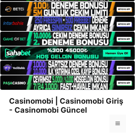
İçeriğe
Casinomobi | Casinomobi Giriş
atla
- Casinomobi Güncel
Menü