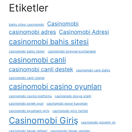
Etiketler
Casinomobi
bahis sitesi casinomobi
casinomobi adres
Casinomobi Adresi
casinomobi bahis sitesi
casinomobi bahis türleri
casinomobi bireysel kısıtlamalar
casinomobi canli
casinomobi canli destek
casinomobi canlı bahis
casinomobi canlı i̇zleme
casinomobi casino oyunları
casinomobi casino platformu
casinomobi dosya i̇steği
casinomobi esnek oyun
casinomobi espor kuponları
casinomobi eşzamanlı giriş
casinomobi giris twitter
Casinomobi Giriş
casinomobi güvenlir mi
casinomobi hesap rehberi
casinomobi hesap yeniden