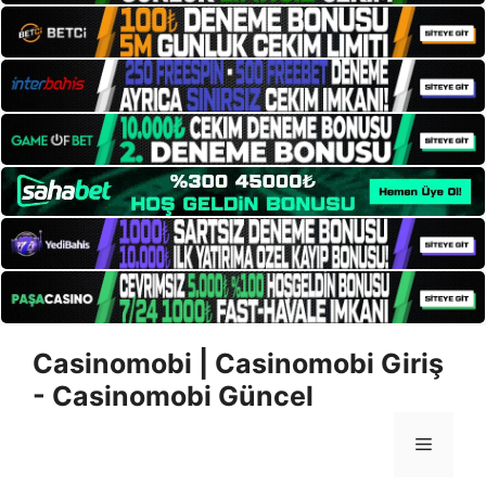
İçeriğe
Casinomobi | Casinomobi Giriş
atla
- Casinomobi Güncel
Menü