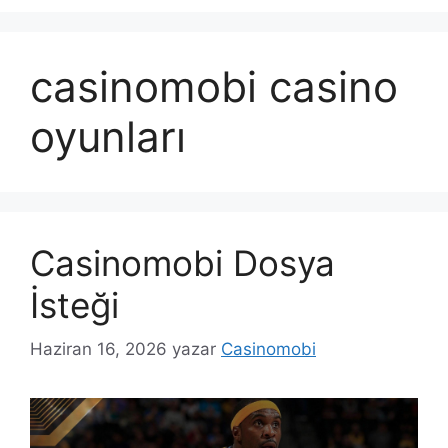
casinomobi casino
oyunları
Casinomobi Dosya
İsteği
Haziran 16, 2026
yazar
Casinomobi