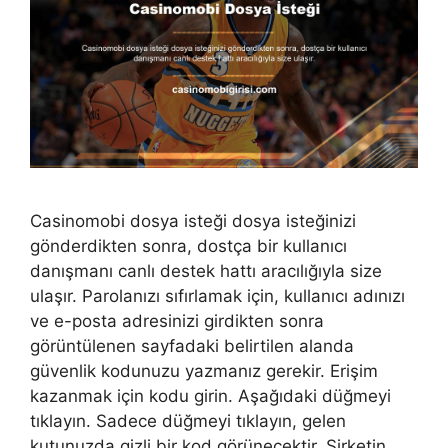
Casinomobi dosya isteği dosya isteğinizi
gönderdikten sonra, dostça bir kullanıcı
danışmanı canlı destek hattı aracılığıyla size
ulaşır. Parolanızı sıfırlamak için, kullanıcı adınızı
ve e-posta adresinizi girdikten sonra
görüntülenen sayfadaki belirtilen alanda
güvenlik kodunuzu yazmanız gerekir. Erişim
kazanmak için kodu girin. Aşağıdaki düğmeyi
tıklayın. Sadece düğmeyi tıklayın, gelen
kutunuzda gizli bir kod görünecektir. Şirketin