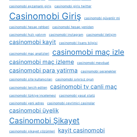
casinomobi eşzamanlı giriş
casinomobi giris twitter
Casinomobi Giriş
casinomobi güvenlir mi
casinomobi hesap rehberi
casinomobi hesap yeniden
casinomobi hızlı yatırım
casinomobi instagram
casinomobi i̇letişim
casinomobi kayit
casinomobi lisans bilgisi
casinomobi maç izle
casinomobi maç analizleri
casinomobi maç izleme
casinomobi mevduat
casinomobi para yatirma
casinomobi seçenekler
casinomobi site kullanıcıları
casinomobi sınırsız oyun
casinomobi tv canli maç
casinomobi tercih edilen
casinomobi türkiye i̇ncelemesi
casinomobi yasal statü
casinomobi yeni adres
casinomobi çevrimiçi casinolar
casinomobi üyelik
Casinomobi Şikayet
kayit casinomobi
casinomobi şikayet çözümleri