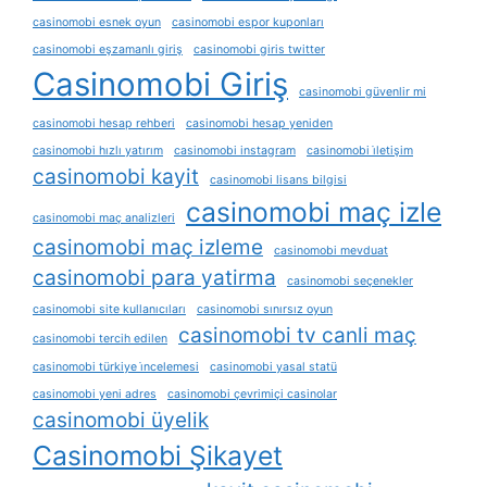
casinomobi esnek oyun
casinomobi espor kuponları
casinomobi eşzamanlı giriş
casinomobi giris twitter
Casinomobi Giriş
casinomobi güvenlir mi
casinomobi hesap rehberi
casinomobi hesap yeniden
casinomobi hızlı yatırım
casinomobi instagram
casinomobi i̇letişim
casinomobi kayit
casinomobi lisans bilgisi
casinomobi maç izle
casinomobi maç analizleri
casinomobi maç izleme
casinomobi mevduat
casinomobi para yatirma
casinomobi seçenekler
casinomobi site kullanıcıları
casinomobi sınırsız oyun
casinomobi tv canli maç
casinomobi tercih edilen
casinomobi türkiye i̇ncelemesi
casinomobi yasal statü
casinomobi yeni adres
casinomobi çevrimiçi casinolar
casinomobi üyelik
Casinomobi Şikayet