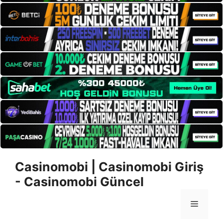
İçeriğe
Casinomobi | Casinomobi Giriş
atla
- Casinomobi Güncel
Menü