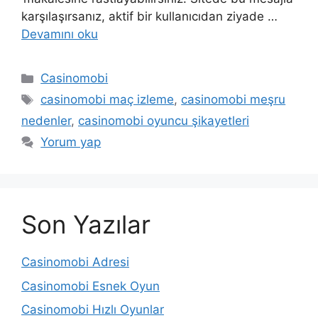
karşılaşırsanız, aktif bir kullanıcıdan ziyade …
Devamını oku
Kategoriler
Casinomobi
Etiketler
casinomobi maç izleme
,
casinomobi meşru
nedenler
,
casinomobi oyuncu şikayetleri
Yorum yap
Son Yazılar
Casinomobi Adresi
Casinomobi Esnek Oyun
Casinomobi Hızlı Oyunlar