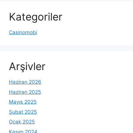
Kategoriler
Casinomobi
Arşivler
Haziran 2026
Haziran 2025
Mayıs 2025
Şubat 2025
Ocak 2025
Kasım 2024