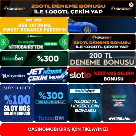
×
CASINOMOBI GİRİŞ İÇİN TIKLAYINIZ!