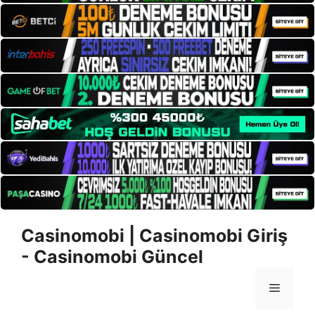
İçeriğe
Casinomobi | Casinomobi Giriş
atla
- Casinomobi Güncel
Menü