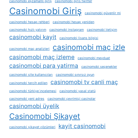
casinomobi eşzamanlı giriş
casinomobi giris twitter
Casinomobi Giriş
casinomobi güvenlir mi
casinomobi hesap rehberi
casinomobi hesap yeniden
casinomobi hızlı yatırım
casinomobi instagram
casinomobi i̇letişim
casinomobi kayit
casinomobi lisans bilgisi
casinomobi maç izle
casinomobi maç analizleri
casinomobi maç izleme
casinomobi mevduat
casinomobi para yatirma
casinomobi seçenekler
casinomobi site kullanıcıları
casinomobi sınırsız oyun
casinomobi tv canli maç
casinomobi tercih edilen
casinomobi türkiye i̇ncelemesi
casinomobi yasal statü
casinomobi yeni adres
casinomobi çevrimiçi casinolar
casinomobi üyelik
Casinomobi Şikayet
kayit casinomobi
casinomobi şikayet çözümleri