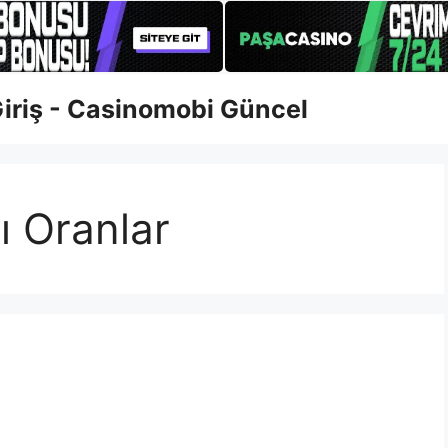
iriş - Casinomobi Güncel
ı Oranlar