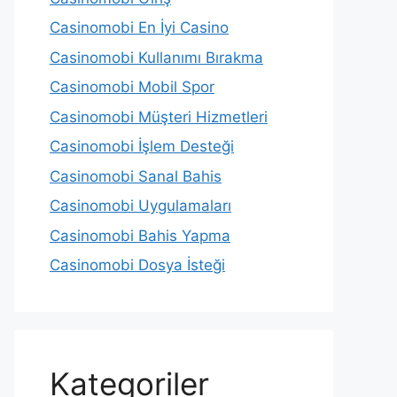
Casinomobi En İyi Casino
Casinomobi Kullanımı Bırakma
Casinomobi Mobil Spor
Casinomobi Müşteri Hizmetleri
Casinomobi İşlem Desteği
Casinomobi Sanal Bahis
Casinomobi Uygulamaları
Casinomobi Bahis Yapma
Casinomobi Dosya İsteği
Kategoriler