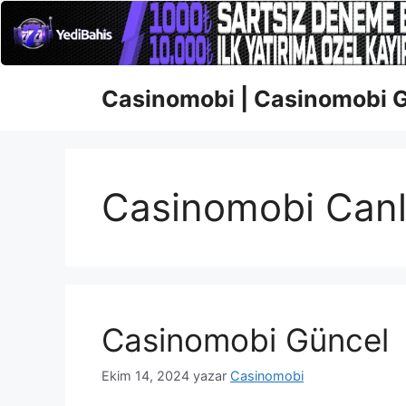
İçeriğe
Casinomobi | Casinomobi G
atla
Casinomobi Canl
Casinomobi Güncel
Ekim 14, 2024
yazar
Casinomobi