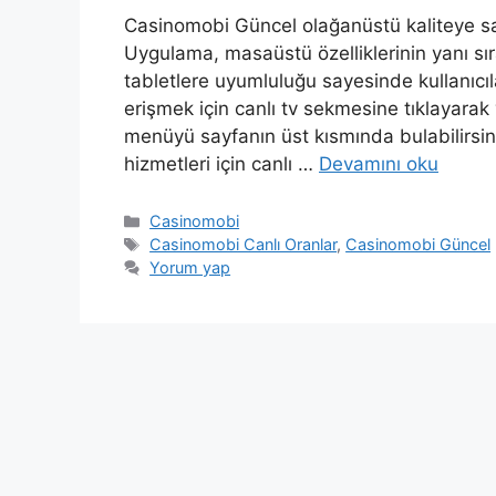
Casinomobi Güncel olağanüstü kaliteye sa
Uygulama, masaüstü özelliklerinin yanı sır
tabletlere uyumluluğu sayesinde kullanıcıl
erişmek için canlı tv sekmesine tıklayarak
menüyü sayfanın üst kısmında bulabilirsi
hizmetleri için canlı …
Devamını oku
Kategoriler
Casinomobi
Etiketler
Casinomobi Canlı Oranlar
,
Casinomobi Güncel
Yorum yap