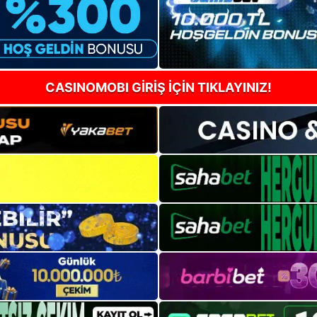
CASINOMOBI GİRİŞ İÇİN TIKLAYINIZ!