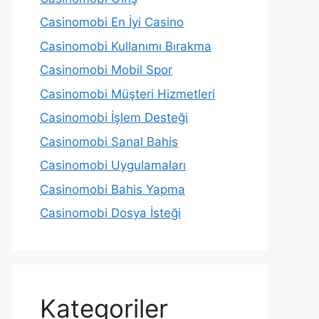
Casinomobi En İyi Casino
Casinomobi Kullanımı Bırakma
Casinomobi Mobil Spor
Casinomobi Müşteri Hizmetleri
Casinomobi İşlem Desteği
Casinomobi Sanal Bahis
Casinomobi Uygulamaları
Casinomobi Bahis Yapma
Casinomobi Dosya İsteği
Kategoriler