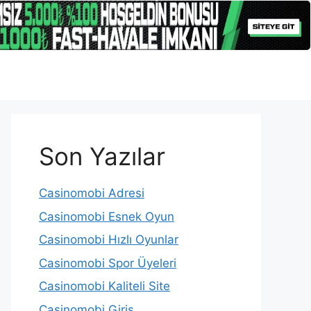
Son Yazılar
Casinomobi Adresi
Casinomobi Esnek Oyun
Casinomobi Hızlı Oyunlar
Casinomobi Spor Üyeleri
Casinomobi Kaliteli Site
Casinomobi Giriş