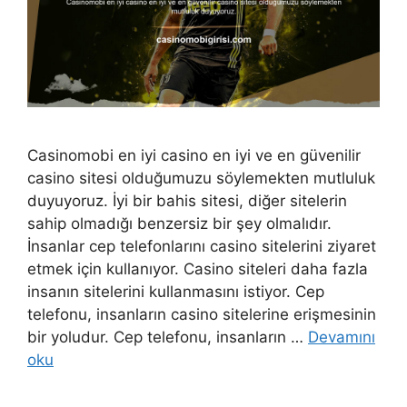
Casinomobi en iyi casino en iyi ve en güvenilir
casino sitesi olduğumuzu söylemekten mutluluk
duyuyoruz. İyi bir bahis sitesi, diğer sitelerin
sahip olmadığı benzersiz bir şey olmalıdır.
İnsanlar cep telefonlarını casino sitelerini ziyaret
etmek için kullanıyor. Casino siteleri daha fazla
insanın sitelerini kullanmasını istiyor. Cep
telefonu, insanların casino sitelerine erişmesinin
bir yoludur. Cep telefonu, insanların …
Devamını
oku