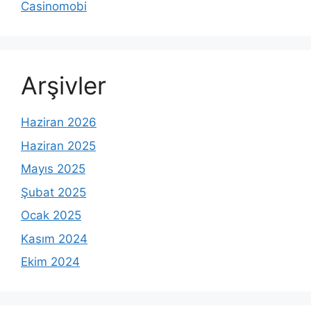
Casinomobi
Arşivler
Haziran 2026
Haziran 2025
Mayıs 2025
Şubat 2025
Ocak 2025
Kasım 2024
Ekim 2024