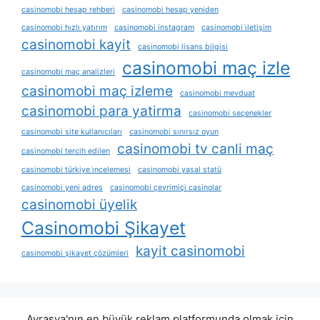
casinomobi hesap rehberi
casinomobi hesap yeniden
casinomobi hızlı yatırım
casinomobi instagram
casinomobi i̇letişim
casinomobi kayit
casinomobi lisans bilgisi
casinomobi maç izle
casinomobi maç analizleri
casinomobi maç izleme
casinomobi mevduat
casinomobi para yatirma
casinomobi seçenekler
casinomobi site kullanıcıları
casinomobi sınırsız oyun
casinomobi tv canli maç
casinomobi tercih edilen
casinomobi türkiye i̇ncelemesi
casinomobi yasal statü
casinomobi yeni adres
casinomobi çevrimiçi casinolar
casinomobi üyelik
Casinomobi Şikayet
kayit casinomobi
casinomobi şikayet çözümleri
Avrasya'nın en büyük reklam platformunda olmak için