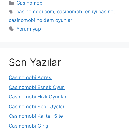
Kategoriler
Casinomobi
Etiketler
casinomobi com
,
casinomobi en i̇yi casino
,
casinomobi holdem oyunları
Yorum yap
Son Yazılar
Casinomobi Adresi
Casinomobi Esnek Oyun
Casinomobi Hızlı Oyunlar
Casinomobi Spor Üyeleri
Casinomobi Kaliteli Site
Casinomobi Giriş