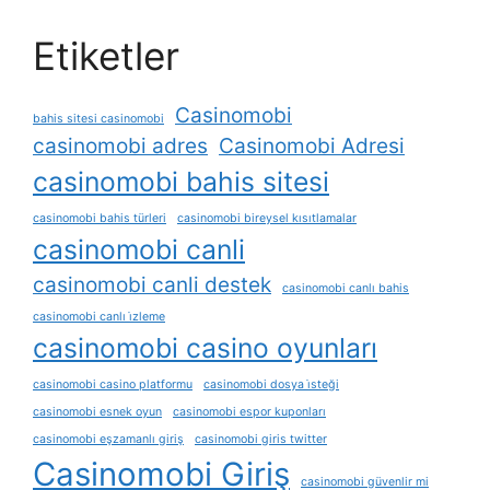
Etiketler
Casinomobi
bahis sitesi casinomobi
casinomobi adres
Casinomobi Adresi
casinomobi bahis sitesi
casinomobi bahis türleri
casinomobi bireysel kısıtlamalar
casinomobi canli
casinomobi canli destek
casinomobi canlı bahis
casinomobi canlı i̇zleme
casinomobi casino oyunları
casinomobi casino platformu
casinomobi dosya i̇steği
casinomobi esnek oyun
casinomobi espor kuponları
casinomobi eşzamanlı giriş
casinomobi giris twitter
Casinomobi Giriş
casinomobi güvenlir mi