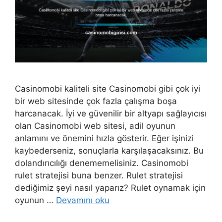
Casinomobi kaliteli site Casinomobi gibi çok iyi
bir web sitesinde çok fazla çalışma boşa
harcanacak. İyi ve güvenilir bir altyapı sağlayıcısı
olan Casinomobi web sitesi, adil oyunun
anlamını ve önemini hızla gösterir. Eğer işinizi
kaybederseniz, sonuçlarla karşılaşacaksınız. Bu
dolandırıcılığı denememelisiniz. Casinomobi
rulet stratejisi buna benzer. Rulet stratejisi
dediğimiz şeyi nasıl yaparız? Rulet oynamak için
oyunun …
Devamını oku