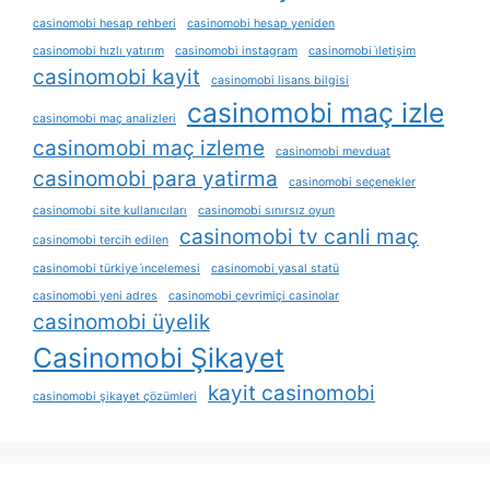
casinomobi hesap rehberi
casinomobi hesap yeniden
casinomobi hızlı yatırım
casinomobi instagram
casinomobi i̇letişim
casinomobi kayit
casinomobi lisans bilgisi
casinomobi maç izle
casinomobi maç analizleri
casinomobi maç izleme
casinomobi mevduat
casinomobi para yatirma
casinomobi seçenekler
casinomobi site kullanıcıları
casinomobi sınırsız oyun
casinomobi tv canli maç
casinomobi tercih edilen
casinomobi türkiye i̇ncelemesi
casinomobi yasal statü
casinomobi yeni adres
casinomobi çevrimiçi casinolar
casinomobi üyelik
Casinomobi Şikayet
kayit casinomobi
casinomobi şikayet çözümleri