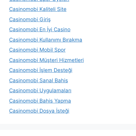
Casinomobi Kaliteli Site
Casinomobi Giriş
Casinomobi En İyi Casino
Casinomobi Kullanımı Bırakma
Casinomobi Mobil Spor
Casinomobi Müşteri Hizmetleri
Casinomobi İşlem Desteği
Casinomobi Sanal Bahis
Casinomobi Uygulamaları
Casinomobi Bahis Yapma
Casinomobi Dosya İsteği