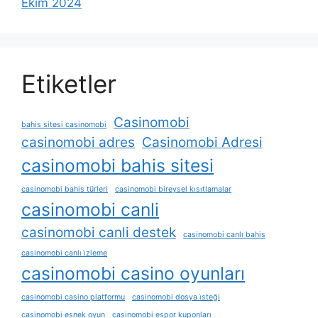
Ekim 2024
Etiketler
Casinomobi
bahis sitesi casinomobi
casinomobi adres
Casinomobi Adresi
casinomobi bahis sitesi
casinomobi bahis türleri
casinomobi bireysel kısıtlamalar
casinomobi canli
casinomobi canli destek
casinomobi canlı bahis
casinomobi canlı i̇zleme
casinomobi casino oyunları
casinomobi casino platformu
casinomobi dosya i̇steği
casinomobi esnek oyun
casinomobi espor kuponları