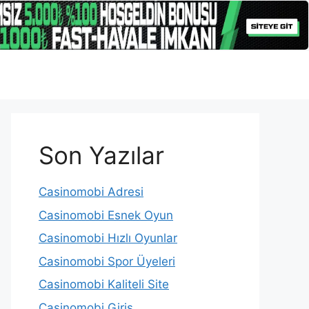
Son Yazılar
Casinomobi Adresi
Casinomobi Esnek Oyun
Casinomobi Hızlı Oyunlar
Casinomobi Spor Üyeleri
Casinomobi Kaliteli Site
Casinomobi Giriş