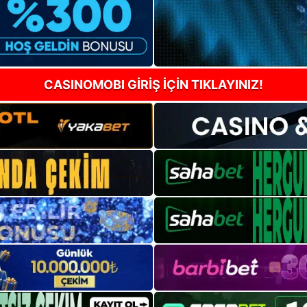
CASINOMOBI GİRİŞ İÇİN TIKLAYINIZ!