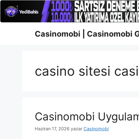
İçeriğe
Casinomobi | Casinomobi G
atla
casino sitesi ca
Casinomobi Uygulam
Haziran 17, 2026
yazar
Casinomobi