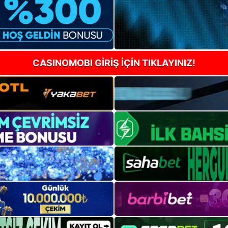
CASINOMOBI GİRİŞ İÇİN TIKLAYINIZ!