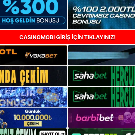
CASINOMOBI GİRİŞ İÇİN TIKLAYINIZ!