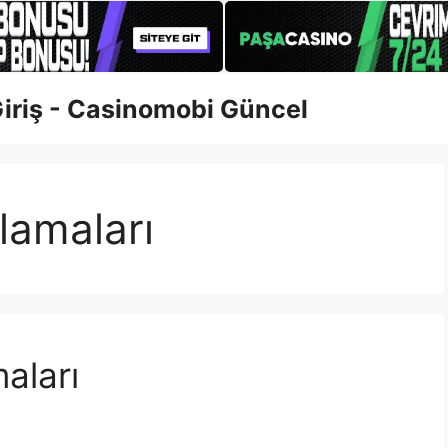
iriş - Casinomobi Güncel
lamaları
aları